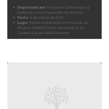
Organizada por
:
Fundación Democracia y
Gobierno Local Diputación de Alicante
Fecha
:
6 de marzo de 2023
Lugar
:
Museo Arqueológico Provincial de
Alicante (MARQ) (Salón de Actos) Pl. Dr.
Gómez Ulla, s/n 03013 Alicante