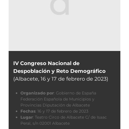
IV Congreso Nacional de
Despoblación y Reto Demográfico
(Albacete, 16 y 17 de febrero de 2023)
Organizado por
:
Gobierno de España
Federación Española de Municipios y
Provincias Diputación de Albacete
Fechas
:
16 y 17 de febrero de 2023
Lugar
:
Teatro Circo de Albacete C/ de Isaac
Peral, s/n 02001 Albacete