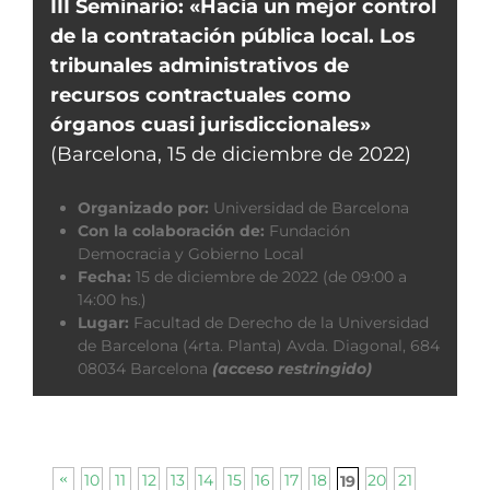
III Seminario: «Hacia un mejor control
de la contratación pública local. Los
tribunales administrativos de
recursos contractuales como
órganos cuasi jurisdiccionales»
(Barcelona, 15 de diciembre de 2022)
Organizado por:
Universidad de Barcelona
Con la colaboración de:
Fundación
Democracia y Gobierno Local
Fecha:
15 de diciembre de 2022 (de 09:00 a
14:00 hs.)
Lugar:
Facultad de Derecho de la Universidad
de Barcelona (4rta. Planta) Avda. Diagonal, 684
08034 Barcelona
(acceso restringido)
10
11
12
13
14
15
16
17
18
20
21
19