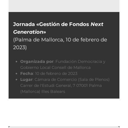
Jornada «Gestión de Fondos
Next
Generation
»
(Palma de Mallorca, 10 de febrero de
2023)
Organizada por
:
Fundación Democracia y
Gobierno Local Consell de Mallorca
Fecha
:
10 de febrero de 2023
Lugar
:
Cámara de Comercio (Sala de Plenos)
Carrer de l'Estudi General, 7 07001 Palma
(Mallorca) Illes Balears