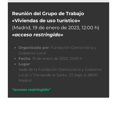
Reunión del Grupo de Trabajo
«Viviendas de uso turístico»
(Madrid, 19 de enero de 2023, 12:00 h)
«acceso restringido»
Organizada por
:
Fundación Democracia y
Gobierno Local
Fecha
:
19 de enero de 2023, 12:00 h
Lugar
:
Sede de la Fundación Democracia y Gobierno
Local c/ Fernando el Santo, 27, bajo A 28010
Madrid
"acceso restringido"