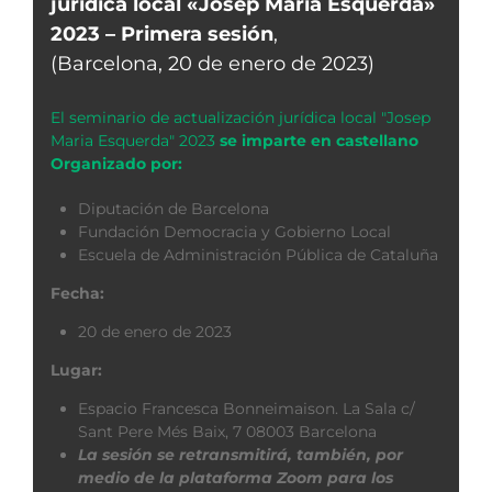
jurídica local «Josep Maria Esquerda»
2023 – Primera sesión
,
(Barcelona, 20 de enero de 2023)
El seminario de actualización jurídica local "Josep
Maria Esquerda" 2023
se imparte en castellano
Organizado por:
Diputación de Barcelona
Fundación Democracia y Gobierno Local
Escuela de Administración Pública de Cataluña
Fecha:
20 de enero de 2023
Lugar:
Espacio Francesca Bonneimaison. La Sala c/
Sant Pere Més Baix, 7 08003 Barcelona
La sesión se retransmitirá, también, por
medio de la plataforma Zoom para los