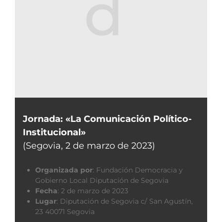
Jornada: «La Comunicación Político-
Institucional»
(Segovia, 2 de marzo de 2023)
Organizada por
:
Fundación Democracia y
Gobierno Local Diputación de Segovia
Fecha
:
2 de marzo de 2023
Lugar
:
Diputación de Segovia c/ San Agustín,
23 40071 Segovia