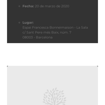
Fecha:
20 de marzo de 2020
Lugar:
Espai Francesca Bonneimaison - La Sala
c/ Sant Pere més Baix, núm. 7
08003 - Barcelona