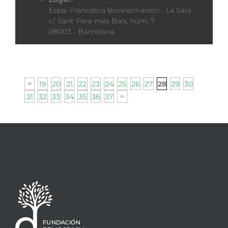
Espai Francesca Bonneimaison - La Sala
c/ Sant Pere més Baix, núm. 7
08003 - Barcelona
19
20
21
22
23
24
25
26
27
29
30
28
31
32
33
34
35
36
37