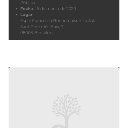
Pública
Fecha
:
16 de marzo de 2020
Lugar
:
Espai Francesca Bonnemaison-La Sala
Sant Pere més Baix, 7
08003-Barcelona