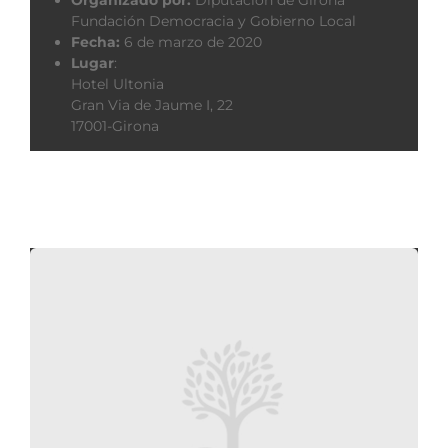
Organizado por:
Diputación de Girona
Fundación Democracia y Gobierno Local
Fecha:
6 de marzo de 2020
Lugar
:
Hotel Ultonia
Gran Via de Jaume I, 22
17001-Girona