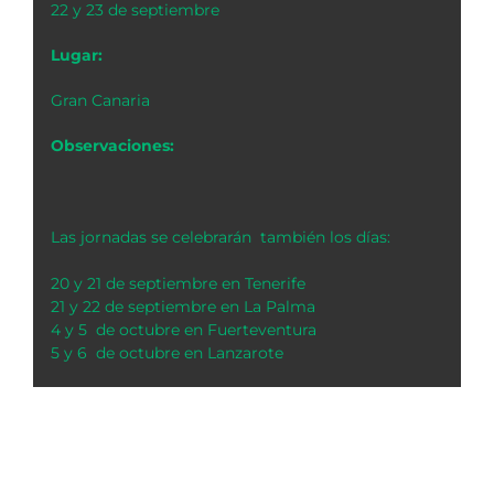
22 y 23 de septiembre
Lugar:
Gran Canaria
Observaciones:
Las jornadas se celebrarán también los días:
20 y 21 de septiembre en Tenerife
21 y 22 de septiembre en La Palma
4 y 5 de octubre en Fuerteventura
5 y 6 de octubre en Lanzarote