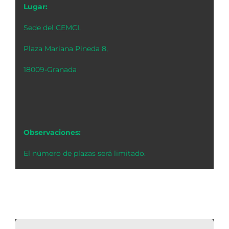
Lugar:
Sede del CEMCI,
Plaza Mariana Pineda 8,
18009-Granada
Observaciones:
El número de plazas será limitado.