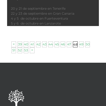
20 y 21 de septiembre en Tenerife
22 y 23 de septiembre en Gran Canaria
4 y 5 de octubre en Fuerteventura
5 y 6 de octubre en Lanzarote
39
40
41
42
43
44
45
46
47
49
50
48
51
52
53