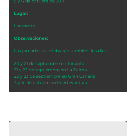
5 y 6 de octubre de 2011
Lugar:
Lanzarote
Observaciones:
Las jornadas se celebrarán también los días:
20 y 21 de septiembre en Tenerife
21 y 22 de septiembre en La Palma
22 y 23 de septiembre en Gran Canaria
4 y 5 de octubre en Fuerteventura