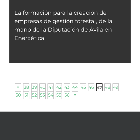
La formación para la creación de
empresas de gestión forestal, de la
mano de la Diputación de Ávila en
Enerxética
38
39
40
41
42
43
44
45
46
48
49
47
50
51
52
53
54
55
56