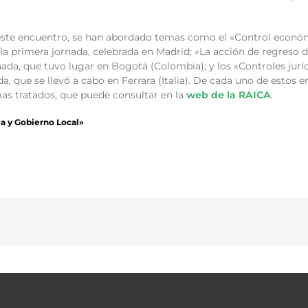
 este encuentro, se han abordado temas como el «Control económ
 la primera jornada, celebrada en Madrid; «La acción de regreso d
nada, que tuvo lugar en Bogotá (Colombia); y los «Controles jurí
da, que se llevó a cabo en Ferrara (Italia). De cada uno de estos 
mas tratados, que puede consultar en la
web de la RAICA
.
a y Gobierno Local»