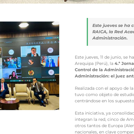
Este jueves se ha 
RAICA, la Red Acad
Administración.
Este jueves, 11 de junio, se 
Arequipa (Perú), la
4.ª Jorn
Control de la Administraci
Administración: el juez an
Realizada con el apoyo de l
tuvo como objeto de estudio 
centrándose en los supuestos
Esta iniciativa, ya consolida
integran la red, cinco de Amé
otros tantos de Europa (Alem
nacionales, en clave compara