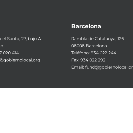
Barcelona
el Santo, 27, bajo A
Rambla de Catalunya, 126
id
08008 Barcelona
7 020 414
Teléfono:
934 022 244
@gobiernolocal.org
Fax: 934 022 292
Email:
fund@gobiernolocal.o