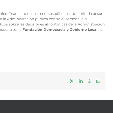
ico-financiero de los recursos públicos. Una mirada desde
e la Administración pública contra el personal a su
dicos sobre las decisiones algorítmicas de la Administración
encuentros, la
Fundación Democracia y Gobierno Local
ha
X
LinkedIn
WhatsApp
Correo
electrón