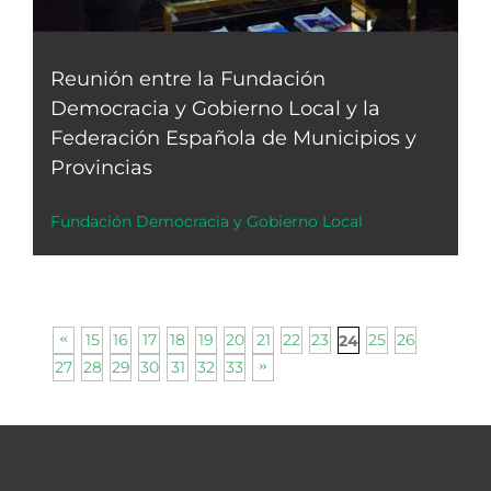
Reunión entre la Fundación
Democracia y Gobierno Local y la
Federación Española de Municipios y
Provincias
Fundación Democracia y Gobierno Local
15
16
17
18
19
20
21
22
23
25
26
24
27
28
29
30
31
32
33