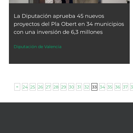
La Diputación aprueba 45 nuevos
proyectos del Pla Obert en 34 municipios
con una inversión de 6,3 millones
Diputación de Valencia
24
25
26
27
28
29
30
31
32
34
35
36
37
3
33