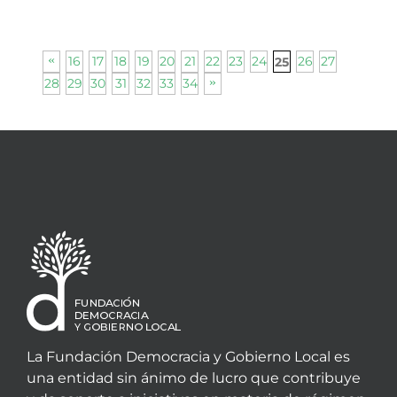
16
17
18
19
20
21
22
23
24
26
27
25
28
29
30
31
32
33
34
La Fundación Democracia y Gobierno Local es
una entidad sin ánimo de lucro que contribuye