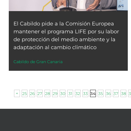
El Cabildo pide a la Comisión Europea
mantener el programa LIFE por su labor
de protección del medio ambiente y la
adaptación al cambio climático
Cabildo de Gran Canaria
25
26
27
28
29
30
31
32
33
35
36
37
38
3
34