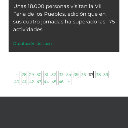
Unas 18.000 personas visitan la VII
Feria de los Pueblos, edición que en
sus cuatro jornadas ha superado las 175
actividades
Diputación de Jaén
28
29
30
31
32
33
34
35
36
38
39
37
40
41
42
43
44
45
46