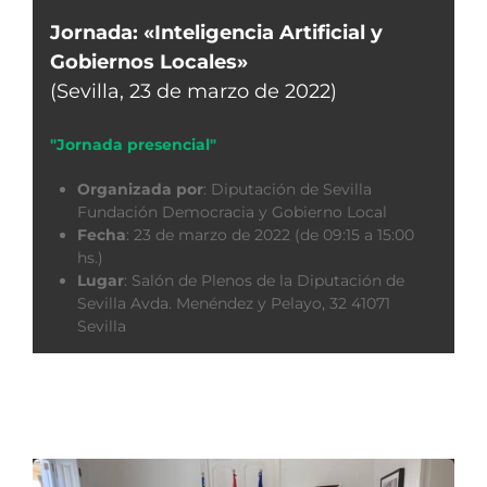
Jornada: «Inteligencia Artificial y
Gobiernos Locales»
(Sevilla, 23 de marzo de 2022)
"Jornada presencial"
Organizada por
:
Diputación de Sevilla
Fundación Democracia y Gobierno Local
Fecha
:
23 de marzo de 2022 (de 09:15 a 15:00
hs.)
Lugar
:
Salón de Plenos de la Diputación de
Sevilla Avda. Menéndez y Pelayo, 32 41071
Sevilla